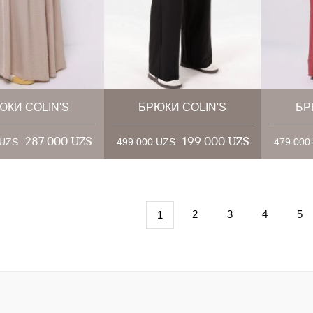
ЮКИ COLIN'S
БРЮКИ COLIN'S
БР
287 000 UZS
199 000 UZS
 UZS
499 000 UZS
479 000
2
3
4
5
1