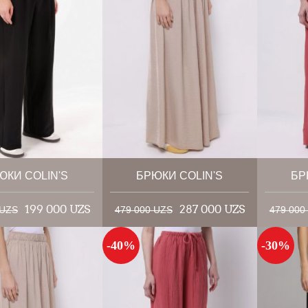
ЮКИ COLIN'S
БРЮКИ COLIN'S
БР
199 000 UZS
287 000 UZS
 UZS
479 000 UZS
479 000
-40%
-30%