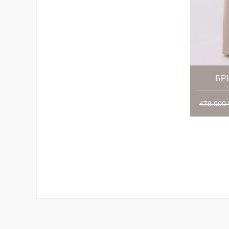
БР
479 000