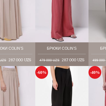
ЮКИ COLIN'S
БРЮКИ COLIN'S
БР
287 000 UZS
287 000 UZS
 UZS
479 000 UZS
499 000
-60%
-40%