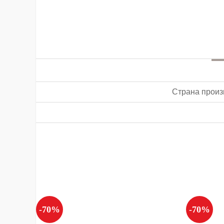
Страна произ
-70%
-70%