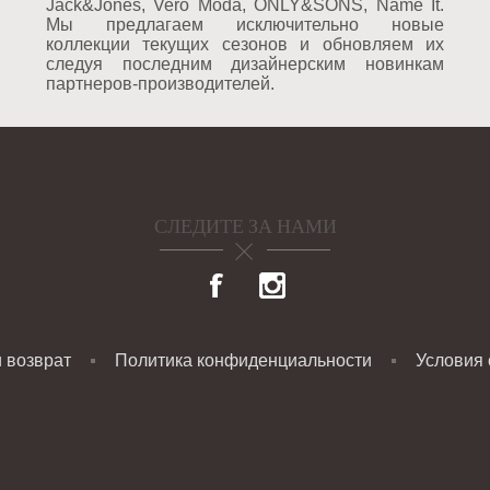
Jack&Jones, Vero Moda, ONLY&SONS, Name It.
Мы предлагаем исключительно новые
коллекции текущих сезонов и обновляем их
следуя последним дизайнерским новинкам
партнеров-производителей.
СЛЕДИТЕ ЗА НАМИ
и возврат
Политика конфиденциальности
Условия