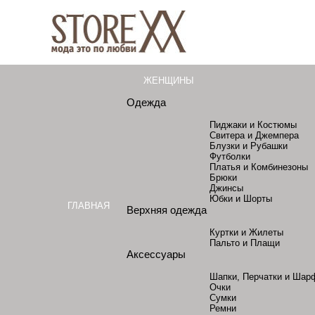
ЖЕНЩИНЫ
Одежда
Пиджаки и Костюмы
Свитера и Джемпера
Блузки и Рубашки
Футболки
Платья и Комбинезоны
Брюки
Джинсы
Юбки и Шорты
ГЛАВНАЯ
Верхняя одежда
Куртки и Жилеты
Пальто и Плащи
Аксессуары
Шапки, Перчатки и Шар
Очки
Сумки
Ремни