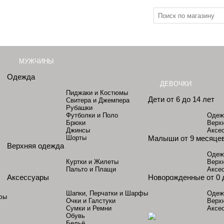
МУЖЧИНЫ
Одежда
ДЕВОЧКИ
Пиджаки и Костюмы
Дети от 6 до 14 лет
Свитера и Джемпера
Рубашки
Футболки и Поло
Одеж
Брюки
Верх
Джинсы
Аксе
Шорты
Малыши от 9 месяцев
Верхняя одежда
Одеж
Куртки и Жилеты
Верх
Пальто и Плащи
Аксе
Аксессуары
Новорожденные от 0 
Шапки, Перчатки и Шарфы
Одеж
фы
Очки и Галстуки
Верх
Сумки и Ремни
Аксе
Обувь
Бельё