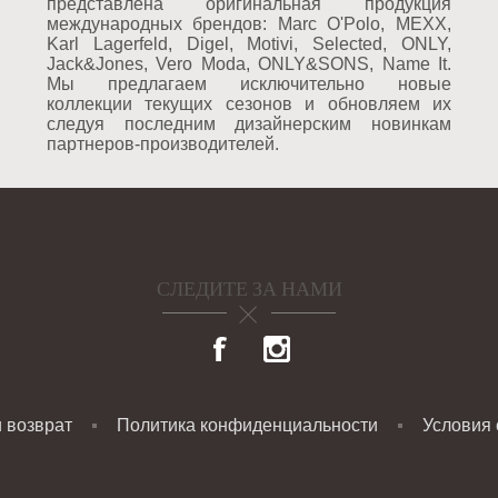
представлена оригинальная продукция
международных брендов: Marc O'Polo, MEXX,
Karl Lagerfeld, Digel, Motivi, Selected, ONLY,
Jack&Jones, Vero Moda, ONLY&SONS, Name It.
Мы предлагаем исключительно новые
коллекции текущих сезонов и обновляем их
следуя последним дизайнерским новинкам
партнеров-производителей.
СЛЕДИТЕ ЗА НАМИ
и возврат
Политика конфиденциальности
Условия