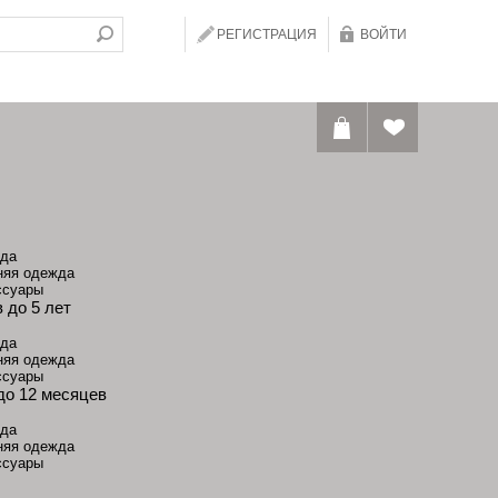
РЕГИСТРАЦИЯ
ВОЙТИ
да
няя одежда
ссуары
 до 5 лет
да
няя одежда
ссуары
до 12 месяцев
да
няя одежда
ссуары