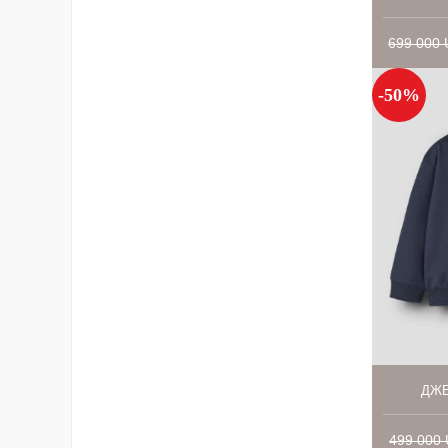
699 000
-50%
ДЖЕ
499 000