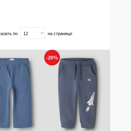
азать по
на странице
12
-20%