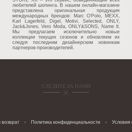
любителей шопинга. В нашем онлайн-магазине
представлена оригинальная продукция
международных брендов: Marc O'Polo, MEXX,
Karl Lagerfeld, Digel, Motivi, Selected, ONLY,
Jack&Jones, Vero Moda, ONLY&SONS, Name It.
Мы предлагаем исключительно новые
коллекции текущих сезонов и обновляем их
следуя последним дизайнерским новинкам
партнеров-производителей.
СЛЕДИТЕ ЗА НАМИ
и возврат
Политика конфиденциальности
Условия