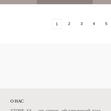
2
3
4
5
1
О НАС
STORE XX – это сервис, объединяющий всех