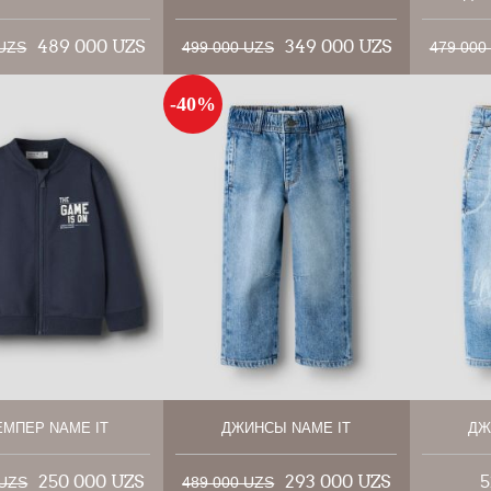
489 000 UZS
349 000 UZS
 UZS
499 000 UZS
479 000
-40%
МПЕР NAME IT
ДЖИНСЫ NAME IT
ДЖ
250 000 UZS
293 000 UZS
5
 UZS
489 000 UZS