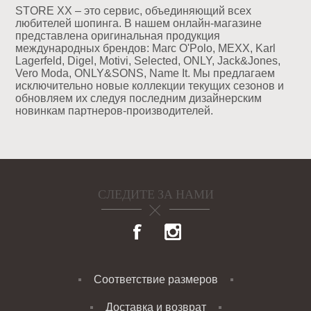
STORE XX – это сервис, объединяющий всех
любителей шопинга. В нашем онлайн-магазине
представлена оригинальная продукция
международных брендов: Marc O'Polo, MEXX, Karl
Lagerfeld, Digel, Motivi, Selected, ONLY, Jack&Jones,
Vero Moda, ONLY&SONS, Name It. Мы предлагаем
исключительно новые коллекции текущих сезонов и
обновляем их следуя последним дизайнерским
новинкам партнеров-производителей.
СЛЕДИТЕ ЗА НАМИ
Соответствие размеров
Доставка и возврат