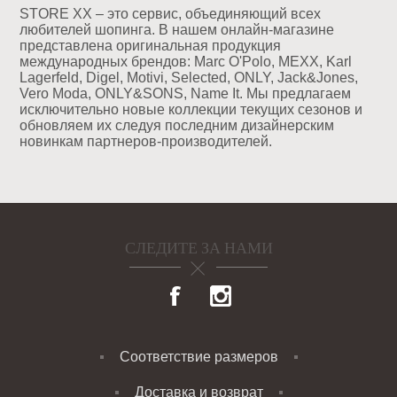
STORE XX – это сервис, объединяющий всех
любителей шопинга. В нашем онлайн-магазине
представлена оригинальная продукция
международных брендов: Marc O'Polo, MEXX, Karl
Lagerfeld, Digel, Motivi, Selected, ONLY, Jack&Jones,
Vero Moda, ONLY&SONS, Name It. Мы предлагаем
исключительно новые коллекции текущих сезонов и
обновляем их следуя последним дизайнерским
новинкам партнеров-производителей.
СЛЕДИТЕ ЗА НАМИ
Соответствие размеров
Доставка и возврат