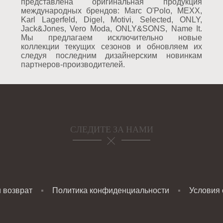
представлена оригинальная продукция
международных брендов: Marc O'Polo, MEXX,
Karl Lagerfeld, Digel, Motivi, Selected, ONLY,
Jack&Jones, Vero Moda, ONLY&SONS, Name It.
Мы предлагаем исключительно новые
коллекции текущих сезонов и обновляем их
следуя последним дизайнерским новинкам
партнеров-производителей.
СЛЕДИТЕ ЗА НАМИ
и возврат
Политика конфиденциальности
Условия