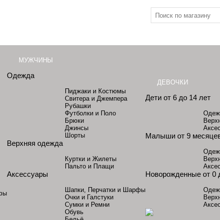
МУЖЧИНЫ
Одежда
ДЕВОЧКИ
Пиджаки и Костюмы
Дети от 6 до 14 лет
Свитера и Джемпера
Рубашки
Футболки и Поло
Одеж
Брюки
Верх
Джинсы
Аксе
Шорты
Малыши от 9 месяцев
Верхняя одежда
Одеж
Куртки и Жилеты
Верх
Пальто и Плащи
Аксе
Аксессуары
Новорожденные от 0 
Шапки, Перчатки и Шарфы
Одеж
фы
Очки и Галстуки
Верх
Сумки и Ремни
Аксе
Обувь
Бельё