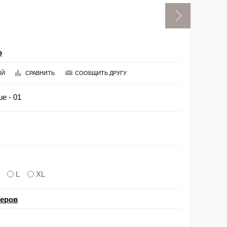
o
ИЙ
СРАВНИТЬ
СООБЩИТЬ ДРУГУ
e - 01
L
XL
меров