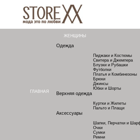
ЖЕНЩИНЫ
Одежда
Пиджаки и Костюмы
Свитера и Джемпера
Блузки и Рубашки
Футболки
Платья и Комбинезоны
Брюки
Джинсы
Юбки и Шорты
ГЛАВНАЯ
Верхняя одежда
Куртки и Жилеты
Пальто и Плащи
Аксессуары
Шапки, Перчатки и Шар
Очки
Сумки
Ремни