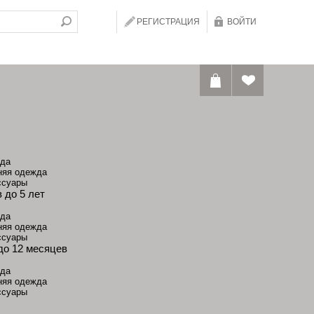
РЕГИСТРАЦИЯ
ВОЙТИ
да
няя одежда
ссуары
 до 5 лет
да
няя одежда
ссуары
до 12 месяцев
да
няя одежда
ссуары