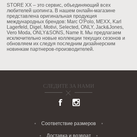
STORE XX – это сервис, объединяющий всех
любителей шопинга. В нашем онлайн-магазине
представлена оригинальная продукция
международных брендов: Marc O'Polo, MEXX, Karl
Lagerfeld, Digel, Motivi, Selected, ONLY, Jack&Jones,
Vero Moda, ONLY&SONS, Name It. Мы предлагаем
исключительно новые коллекции текущих сезонов и
обновляем их следуя последним дизайнерским
новинкам партнеров-производителей.
СЛЕДИТЕ ЗА НАМИ
Соответствие размеров
Доставка и возврат